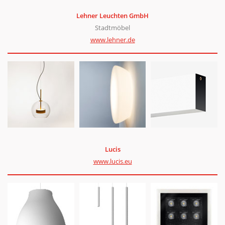
Lehn­er Leucht­en GmbH
Stadt­mö­bel
www.lehner.de
Lucis
www.lucis.eu