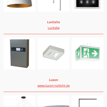
Luci­talia
Luci­talia
Lux­on
www.luxon-notlicht.de